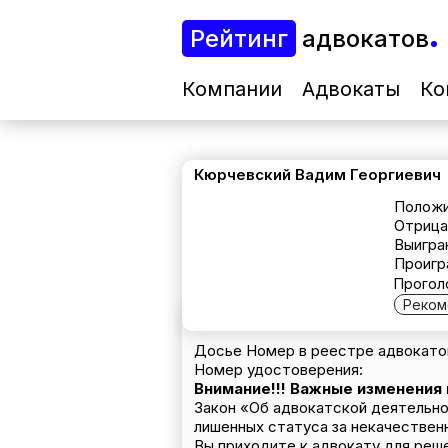
Рейтинг
адвокатов
Компании
Адвокаты
Ко
Кюрчевский Вадим Георгиевич
Положи
Отрица
Выигра
Проигр
Прогол
Реком
Досье Номер в реестре адвокатов
Номер удостоверения:
Внимание!!! Важные изменения
Закон «Об адвокатской деятельно
лишенных статуса за некачествен
Вы приходите к адвокату для реш