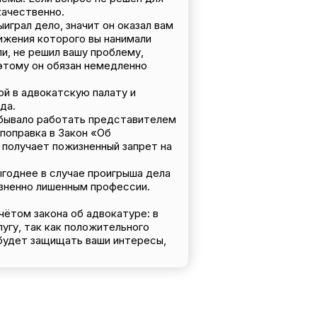
качественно.
играл дело, значит он оказал вам
ижения которого вы нанимали
ли, не решил вашу проблему,
этому он обязан немедленно
ой в адвокатскую палату и
да.
е бывало работать представителем
поправка в Закон «Об
 получает пожизненный запрет на
ыгоднее в случае проигрыша дела
изненно лишенным профессии.
чётом закона об адвокатуре: в
угу, так как положительного
 будет защищать ваши интересы,