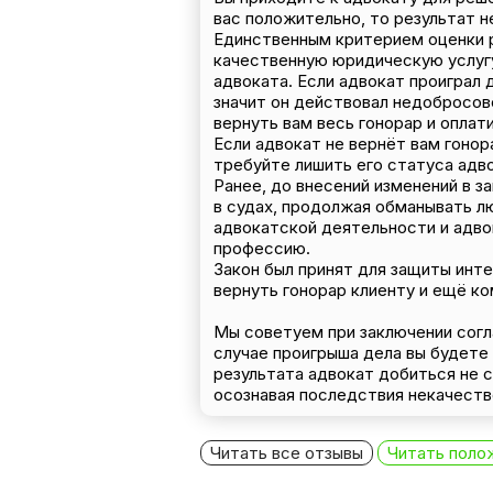
вас положительно, то результат н
Единственным критерием оценки ра
качественную юридическую услугу
адвоката. Если адвокат проиграл д
значит он действовал недобросов
вернуть вам весь гонорар и оплат
Если адвокат не вернёт вам гоно
требуйте лишить его статуса адво
Ранее, до внесений изменений в з
в судах, продолжая обманывать лю
адвокатской деятельности и адво
профессию.
Закон был принят для защиты инте
вернуть гонорар клиенту и ещё к
Мы советуем при заключении согла
случае проигрыша дела вы будете 
результата адвокат добиться не 
осознавая последствия некачеств
Читать все отзывы
Читать поло