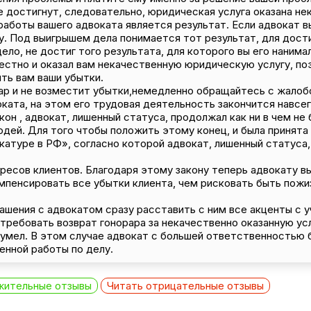
е достигнут, следовательно, юридическая услуга оказана не
боты вашего адвоката является результат. Если адвокат вы
. Под выигрышем дела понимается тот результат, для дост
ело, не достиг того результата, для которого вы его нанима
естно и оказал вам некачественную юридическую услугу, по
ить вам ваши убытки.
рар и не возместит убытки,немедленно обращайтесь с жалоб
ката, на этом его трудовая деятельность закончится навсег
акон , адвокат, лишенный статуса, продолжал как ни в чем н
дей. Для того чтобы положить этому конец, и была принята 
катуре в РФ», согласно которой адвокат, лишенный статуса,
ресов клиентов. Благодаря этому закону теперь адвокату в
омпенсировать все убытки клиента, чем рисковать быть пож
шения с адвокатом сразу расставить с ним все акценты с у
требовать возврат гонорара за некачественно оказанную усл
сумел. В этом случае адвокат с большей ответственностью
енной работы по делу.
жительные отзывы
Читать отрицательные отзывы