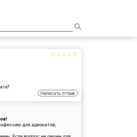
☆☆☆☆☆
★★★★★
ата?
Написать отзыв
ов!
рофессию для адвокатов,
емы. Если вопрос не решен для