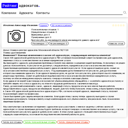
Рейтинг
адвокатов
Компании
Адвокаты
Контакты
☆☆☆☆☆
★★★★★
Игнатенко Александр Иванович
Адвокат
102-ое место в рейтинге
Положительных отзывов: 1
Отрицательных отзывов: 0
Выигранных дел: 0
Проигранных дел: 0
Проголосуйте, вы рекомендуете или не рекомендуете данного адвоката?
Рекомендую: 2
Не рекомендую: 0
Написать отзыв
Досье Номер в реестре адвокатов Московской области: 50/1120
Номер удостоверения:
Внимание!!! Важные изменения в законе об адвокатуре, защищающие интересы клиентов!
Закон «Об адвокатской деятельности и адвокатуре в РФ» установил пожизненный запрет на профессию для адвокатов,
лишенных статуса за некачественно оказанные юридические услуги.
Вы приходите к адвокату для решения проблемы и платите ему именно за решение вашей проблемы. Если вопрос не решен
для вас положительно, то результат не достигнут, следовательно, юридическая услуга оказана некачественно.
Единственным критерием оценки работы вашего адвоката является результат. Если адвокат выиграл дело, значит он
оказал вам качественную юридическую услугу. Под выигрышем дела понимается тот результат, для достижения
которого вы нанимали адвоката. Если адвокат проиграл дело, не достиг того результата, для которого вы его нанимали, не
решил вашу проблему, значит он действовал недобросовестно и оказал вам некачественную юридическую услугу,
поэтому он обязан немедленно вернуть вам весь гонорар и оплатить вам ваши убытки.
Если адвокат не вернёт вам гонорар и не возместит убытки,немедленно обращайтесь с жалобой в адвокатскую палату и
требуйте лишить его статуса адвоката, на этом его трудовая деятельность закончится навсегда.
Ранее, до внесений изменений в закон , адвокат, лишенный статуса, продолжал как ни в чем не бывало работать
представителем в судах, продолжая обманывать людей. Для того чтобы положить этому конец, и была принята поправка
в Закон «Об адвокатской деятельности и адвокатуре в РФ», согласно которой адвокат, лишенный статуса, получает
пожизненный запрет на профессию.
Закон был принят для защиты интересов клиентов. Благодаря этому закону теперь адвокату выгоднее в случае
проигрыша дела вернуть гонорар клиенту и ещё компенсировать все убытки клиента, чем рисковать быть пожизненно
лишенным профессии.
Мы советуем при заключении соглашения с адвокатом сразу расставить с ним все акценты с учётом закона об
адвокатуре: в случае проигрыша дела вы будете требовать возврат гонорара за некачественно оказанную услугу, так как
положительного результата адвокат добиться не сумел. В этом случае адвокат с большей ответственностью будет
защищать ваши интересы, осознавая последствия некачественной работы по делу.
Читать все отзывы
Читать положительные отзывы
Читать отрицательные отзывы