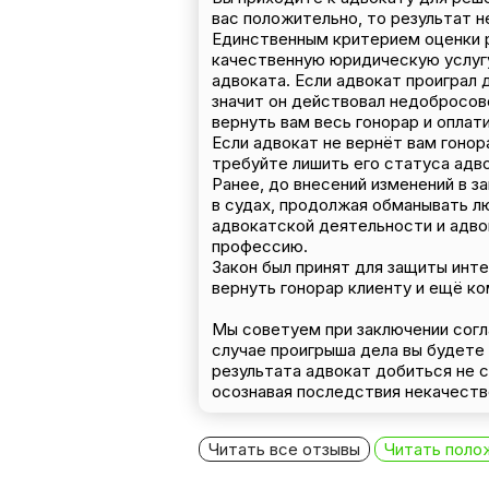
вас положительно, то результат н
Единственным критерием оценки ра
качественную юридическую услугу
адвоката. Если адвокат проиграл д
значит он действовал недобросов
вернуть вам весь гонорар и оплат
Если адвокат не вернёт вам гоно
требуйте лишить его статуса адво
Ранее, до внесений изменений в з
в судах, продолжая обманывать лю
адвокатской деятельности и адво
профессию.
Закон был принят для защиты инте
вернуть гонорар клиенту и ещё к
Мы советуем при заключении согла
случае проигрыша дела вы будете 
результата адвокат добиться не 
осознавая последствия некачеств
Читать все отзывы
Читать поло