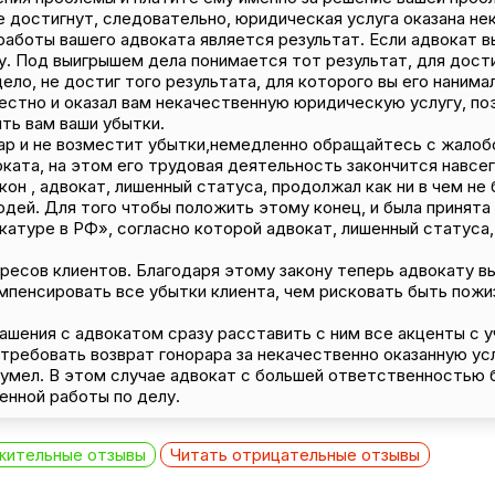
е достигнут, следовательно, юридическая услуга оказана не
боты вашего адвоката является результат. Если адвокат вы
. Под выигрышем дела понимается тот результат, для дост
ело, не достиг того результата, для которого вы его нанима
естно и оказал вам некачественную юридическую услугу, по
ить вам ваши убытки.
рар и не возместит убытки,немедленно обращайтесь с жалоб
ката, на этом его трудовая деятельность закончится навсег
акон , адвокат, лишенный статуса, продолжал как ни в чем н
дей. Для того чтобы положить этому конец, и была принята 
катуре в РФ», согласно которой адвокат, лишенный статуса,
ресов клиентов. Благодаря этому закону теперь адвокату в
омпенсировать все убытки клиента, чем рисковать быть пож
шения с адвокатом сразу расставить с ним все акценты с у
требовать возврат гонорара за некачественно оказанную усл
сумел. В этом случае адвокат с большей ответственностью
енной работы по делу.
жительные отзывы
Читать отрицательные отзывы