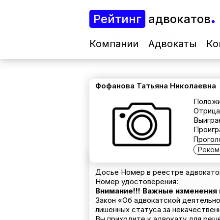
Рейтинг
адвокатов
Компании
Адвокаты
Ко
Фофанова Татьяна Николаевна
Положи
Отрица
Выигра
Проигр
Прогол
Реком
Досье Номер в реестре адвокатов
Номер удостоверения:
Внимание!!! Важные изменения
Закон «Об адвокатской деятельно
лишенных статуса за некачествен
Вы приходите к адвокату для реш