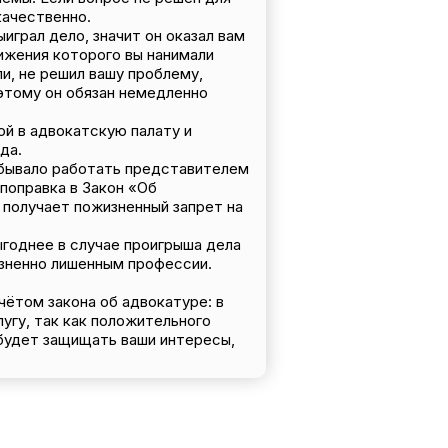
качественно.
играл дело, значит он оказал вам
ижения которого вы нанимали
ли, не решил вашу проблему,
этому он обязан немедленно
ой в адвокатскую палату и
да.
е бывало работать представителем
поправка в Закон «Об
 получает пожизненный запрет на
ыгоднее в случае проигрыша дела
изненно лишенным профессии.
чётом закона об адвокатуре: в
угу, так как положительного
 будет защищать ваши интересы,