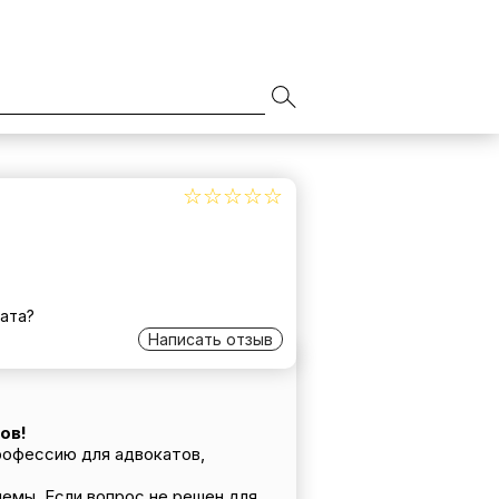
☆☆☆☆☆
★★★★★
ата?
Написать отзыв
ов!
рофессию для адвокатов,
емы. Если вопрос не решен для