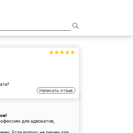
☆☆☆☆☆
★★★★★
ата?
Написать отзыв
ов!
рофессию для адвокатов,
емы. Если вопрос не решен для