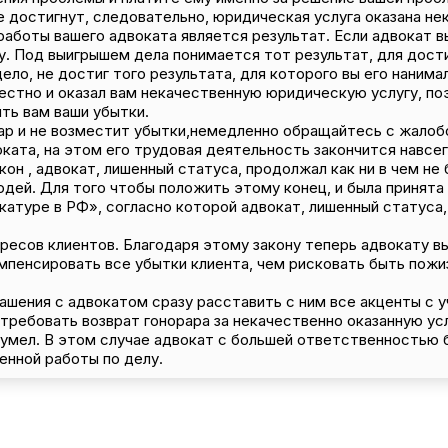
е достигнут, следовательно, юридическая услуга оказана не
боты вашего адвоката является результат. Если адвокат вы
. Под выигрышем дела понимается тот результат, для дост
ело, не достиг того результата, для которого вы его нанима
естно и оказал вам некачественную юридическую услугу, по
ить вам ваши убытки.
рар и не возместит убытки,немедленно обращайтесь с жалоб
ката, на этом его трудовая деятельность закончится навсег
акон , адвокат, лишенный статуса, продолжал как ни в чем н
дей. Для того чтобы положить этому конец, и была принята 
катуре в РФ», согласно которой адвокат, лишенный статуса,
ресов клиентов. Благодаря этому закону теперь адвокату в
омпенсировать все убытки клиента, чем рисковать быть пож
шения с адвокатом сразу расставить с ним все акценты с у
требовать возврат гонорара за некачественно оказанную усл
сумел. В этом случае адвокат с большей ответственностью
енной работы по делу.