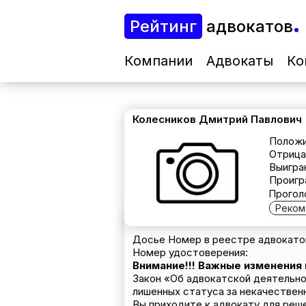
Рейтинг
адвокатов
Компании
Адвокаты
Ко
Колесников Дмитрий Павлович
Положи
Отрица
Выигра
Проигр
Прогол
Реком
Досье Номер в реестре адвокатов
Номер удостоверения:
Внимание!!! Важные изменения
Закон «Об адвокатской деятельно
лишенных статуса за некачествен
Вы приходите к адвокату для реш