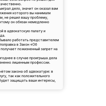
качественно.
играл дело, значит он оказал вам
ижения которого вы нанимали
ли, не решил вашу проблему,
этому он обязан немедленно
ой в адвокатскую палату и
да.
е бывало работать представителем
поправка в Закон «Об
 получает пожизненный запрет на
ыгоднее в случае проигрыша дела
изненно лишенным профессии.
чётом закона об адвокатуре: в
угу, так как положительного
 будет защищать ваши интересы,