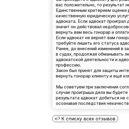
вас положительно, то результат н
Единственным критерием оценки ра
качественную юридическую услугу
адвоката. Если адвокат проиграл д
значит он действовал недобросов
вернуть вам весь гонорар и оплат
Если адвокат не вернёт вам гоно
требуйте лишить его статуса адво
Ранее, до внесений изменений в з
в судах, продолжая обманывать лю
адвокатской деятельности и адво
профессию.
Закон был принят для защиты инте
вернуть гонорар клиенту и ещё к
Мы советуем при заключении согла
случае проигрыша дела вы будете 
результата адвокат добиться не 
осознавая последствия некачеств
К списку всех отзывов